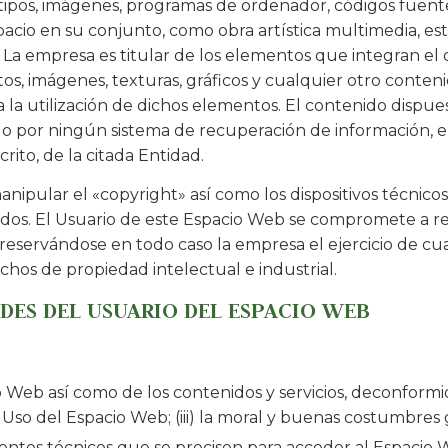
gotipos, imágenes, programas de ordenador, códigos fuente
spacio en su conjunto, como obra artística multimedia, 
. La empresa es titular de los elementos que integran el
os, imágenes, texturas, gráficos y cualquier otro conten
a la utilización de dichos elementos. El contenido dispu
strado por ningún sistema de recuperación de información
rito, de la citada Entidad.
anipular el «copyright» así como los dispositivos técnic
dos. El Usuario de este Espacio Web se compromete a res
reservándose en todo caso la empresa el ejercicio de cu
hos de propiedad intelectual e industrial.
ADES DEL USUARIO DEL ESPACIO WEB
Web así como de los contenidos y servicios, deconformidad
 Uso del Espacio Web; (iii) la moral y buenas costumbres
entos técnicos que se precisen para acceder al Espacio 