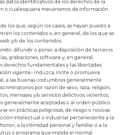
s datos identificativos de los derechos de la
ción o cualesquiera mecanismos de información
de los que, según los casos, se hayan puesto a
ren los contenidos o, en general, de los que se
web y/o de los contenidos.
itir, difundir o poner a disposición de terceros
ías, grabaciones, software y, en general,
os derechos fundamentales y las libertades
ación vigente.• Induzca, incite o promueva
a moral, a las buenas costumbres generalmente
riminatorios por razón de sexo, raza, religión,
, mensajes y/o servicios delictivos, violentos,
bres generalmente aceptadas o al orden público.
se en prácticas peligrosas, de riesgo o nocivas
cción intelectual o industrial perteneciente a la
onor, a la intimidad personal y familiar o a la
e virus o programa que impida el normal