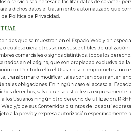
o servicio sea necesario facilitar datos de carácter pers
 dará a dichos datos el tratamiento automatizado que co
 de Política de Privacidad.
CTUAL
enidos que se muestran en el Espacio Web y en especial, 
o cualesquiera otros signos susceptibles de utilización 
bres comerciales o signos distintivos, todos los derechos
ertados en el página, que son propiedad exclusiva de la
conómico. Por todo ello el Usuario se compromete a no repr
e, transformar o modificar tales contenidos mantenien
e tales obligaciones. En ningún caso el acceso al Espaci
de dichos derechos, salvo que se establezca expresamente 
 los Usuarios ningún otro derecho de utilización, RRHH,
 Web y/o de sus Contenidos distintos de los aquí expres
eto a la previa y expresa autorización específicamente o