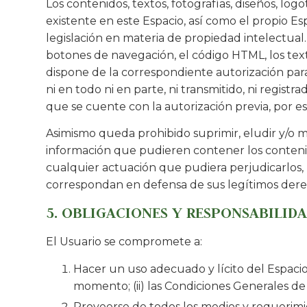
Los contenidos, textos, fotografías, diseños, lo
existente en este Espacio, así como el propio E
legislación en materia de propiedad intelectual
botones de navegación, el código HTML, los text
dispone de la correspondiente autorización par
ni en todo ni en parte, ni transmitido, ni regi
que se cuente con la autorización previa, por esc
Asimismo queda prohibido suprimir, eludir y/o m
información que pudieren contener los conteni
cualquier actuación que pudiera perjudicarlos, 
correspondan en defensa de sus legítimos derec
5. OBLIGACIONES Y RESPONSABILID
El Usuario se compromete a:
Hacer un uso adecuado y lícito del Espacio 
momento; (ii) las Condiciones Generales de
Proveerse de todos los medios y requerimi