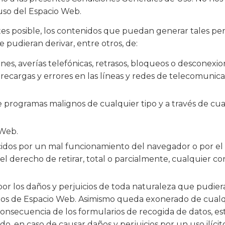
 uso del Espacio Web.
es posible, los contenidos que puedan generar tales perju
 pudieran derivar, entre otros, de:
siones, averías telefónicas, retrasos, bloqueos o desconex
brecargas y errores en las líneas y redes de telecomunica
de programas malignos de cualquier tipo y a través de cu
 Web.
dos por un mal funcionamiento del navegador o por el u
el derecho de retirar, total o parcialmente, cualquier c
r los daños y perjuicios de toda naturaleza que pudieran 
uarios de Espacio Web. Asimismo queda exonerado de cualq
onsecuencia de los formularios de recogida de datos, es
do, en caso de causar daños y perjuicios por un uso ilícito