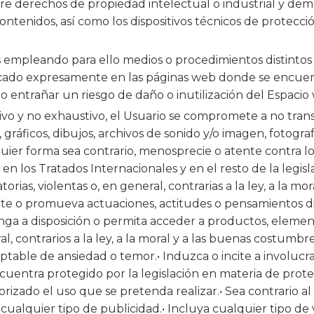
re derechos de propiedad intelectual o industrial y demá
ontenidos, así como los dispositivos técnicos de protec
 empleando para ello medios o procedimientos distintos 
dicado expresamente en las páginas web donde se encuent
entrañar un riesgo de daño o inutilización del Espacio 
ivo y no exhaustivo, el Usuario se compromete a no transm
gráficos, dibujos, archivos de sonido y/o imagen, fotograf
quier forma sea contrario, menosprecie o atente contra l
n los Tratados Internacionales y en el resto de la legisl
atorias, violentas o, en general, contrarias a la ley, a l
ite o promueva actuaciones, actitudes o pensamientos disc
nga a disposición o permita acceder a productos, elementos
al, contrarios a la ley, a la moral y a las buenas costum
able de ansiedad o temor.• Induzca o incite a involucrar
encuentra protegido por la legislación en materia de prote
rizado el uso que se pretenda realizar.• Sea contrario al h
 cualquier tipo de publicidad.• Incluya cualquier tipo d