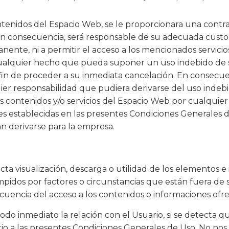
ontenidos del Espacio Web, se le proporcionara una contra
 consecuencia, será responsable de su adecuada custod
ente, ni a permitir el acceso a los mencionados servicio
 cualquier hecho que pueda suponer un uso indebido de s
 fin de proceder a su inmediata cancelación. En consecue
ier responsabilidad que pudiera derivarse del uso indeb
 los contenidos y/o servicios del Espacio Web por cualquie
es establecidas en las presentes Condiciones Generales 
n derivarse para la empresa.
recta visualización, descarga o utilidad de los elementos
pidos por factores o circunstancias que están fuera de 
encia del acceso a los contenidos o informaciones ofre
modo inmediato la relación con el Usuario, si se detecta
ario a las presentes Condiciones Generales de Uso. No no