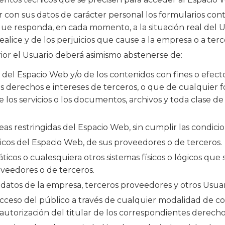
r con sus datos de carácter personal los formularios co
 responda, en cada momento, a la situación real del Usu
ealice y de los perjuicios que cause a la empresa o a terc
ior el Usuario deberá asimismo abstenerse de:
el Espacio Web y/o de los contenidos con fines o efectos 
os derechos e intereses de terceros, o que de cualquier f
 de los servicios o los documentos, archivos y toda clas
as restringidas del Espacio Web, sin cumplir las condicio
gicos del Espacio Web, de sus proveedores o de terceros.
máticos o cualesquiera otros sistemas físicos o lógicos qu
roveedores o de terceros.
s datos de la empresa, terceros proveedores y otros Usuar
l acceso del público a través de cualquier modalidad de c
utorización del titular de los correspondientes derecho