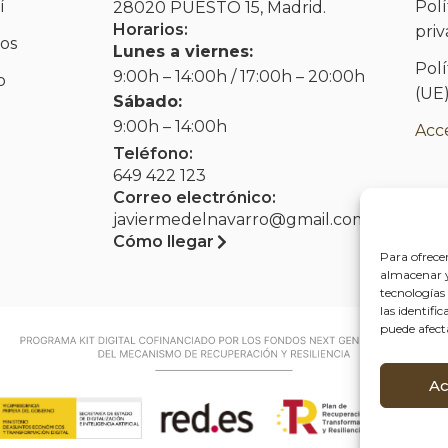
í
Polí
28020 PUESTO 15, Madrid.
Horarios:
pri
os
Lunes a viernes:
Polí
9:00h – 14:00h / 17:00h – 20:00h
o
(UE
Sábado:
9:00h – 14:00h
Acce
Teléfono:
649 422 123
Correo electrónico:
javiermedelnavarro@gmail.com
Cómo llegar
Para ofrece
almacenar y/
tecnologías
las identifi
puede afect
Ac